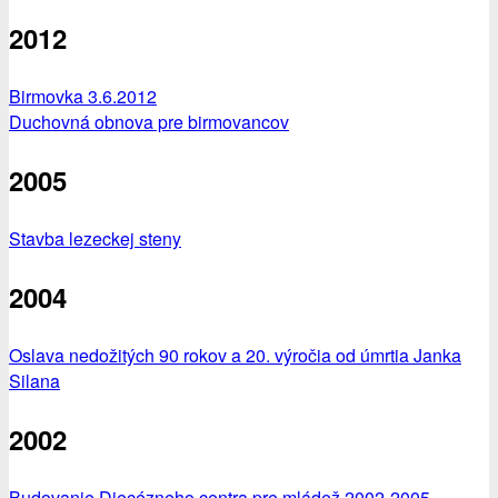
2012
Birmovka 3.6.2012
Duchovná obnova pre birmovancov
2005
Stavba lezeckej steny
2004
Oslava nedožitých 90 rokov a 20. výročia od úmrtia Janka
Silana
2002
Budovanie Diecézneho centra pre mládež 2002-2005