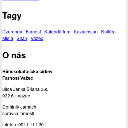
Tagy
Dzurenda
Farnosť
Kalendárium
Kazachstan
Kultúra
Misia
Silan
Važec
O nás
Rímskokatolícka cirkev
Farnosť Važec
ulica Janka Silana 365
032 61 Važec
Dominik Jamrich
správca farnosti
telefón: 0911 111 201