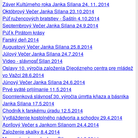
Záver Kultúrneho roka Janka Silana 24. 11. 2014
Októbrový Večer Janka Silana 23.10.2014
Púť ružencových bratstiev - Šaštín 4.10.2014
Septembrový Večer Janka Silana 24.9.2014
Púť k Pirátom krásy
Farský deň 2014
Augustový Večer Janka Silana 25.8.2014
Júlový Večer Janka Silana 24.7.2014
Video - slávnosť Silan 2014
Oslavy 10. výročia založenia Diecézneho centra pre mládež
vo Važci 28.6.2014
Júnový Večer Janka Silana 24.6.2014
Prvé sväté prijímanie 11.5.2014
Spomienková slávnosť 30. výročia úmrtia kňaza a básnika
Janka Silana 17.5.2014
Chodník k farskému úradu 12.5.2014
Vydláždenie kostolného nádvoria a schodov 29.4.2014
Aprílový Večer s Jankom Silanom 24.4.2014
Založenie skalky 8.4.2014