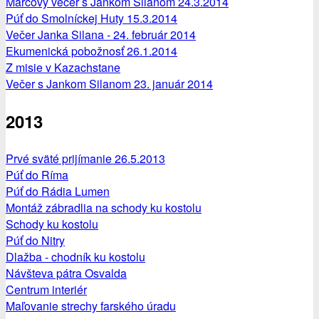
Marcový večer s Jankom Silanom 24.3.2014
Púť do Smolníckej Huty 15.3.2014
Večer Janka Silana - 24. február 2014
Ekumenická pobožnosť 26.1.2014
Z misie v Kazachstane
Večer s Jankom Silanom 23. január 2014
2013
Prvé sväté prijímanie 26.5.2013
Púť do Ríma
Púť do Rádia Lumen
Montáž zábradlia na schody ku kostolu
Schody ku kostolu
Púť do Nitry
Dlažba - chodník ku kostolu
Návšteva pátra Osvalda
Centrum interiér
Maľovanie strechy farského úradu