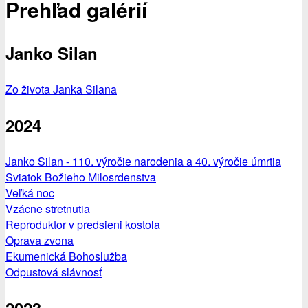
Prehľad galérií
Janko Silan
Zo života Janka Silana
2024
Janko Silan - 110. výročie narodenia a 40. výročie úmrtia
Sviatok Božieho Milosrdenstva
Veľká noc
Vzácne stretnutia
Reproduktor v predsieni kostola
Oprava zvona
Ekumenická Bohoslužba
Odpustová slávnosť