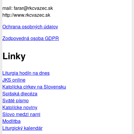
mail: farar@rkcvazec.sk
http://www.rkcvazec.sk
Ochrana osobných údajov
Zodpovedná osoba GDPR
Linky
Liturgia hodín na dnes
JKS online
Katolícka cirkev na Slovensku
Spišská diecéza
Sväté písmo
Katolícke noviny
Slovo medzi nami
Modlitba
Liturgický kalendár