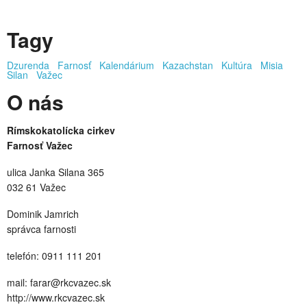
Tagy
Dzurenda
Farnosť
Kalendárium
Kazachstan
Kultúra
Misia
Silan
Važec
O nás
Rímskokatolícka cirkev
Farnosť Važec
ulica Janka Silana 365
032 61 Važec
Dominik Jamrich
správca farnosti
telefón: 0911 111 201
mail: farar@rkcvazec.sk
http://www.rkcvazec.sk